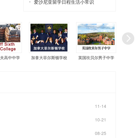
爱沙尼亚留学日程生活小常识
夫高中中学
加拿大菲尔斯顿学校
英国坎贝尔男子中学
美国田
11-14
10-21
08-25