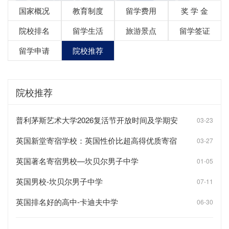
国家概况
教育制度
留学费用
奖 学 金
院校排名
留学生活
旅游景点
留学签证
留学申请
院校推荐
院校推荐
普利茅斯艺术大学2026复活节开放时间及学期安
03-23
排
英国新堂寄宿学校：英国性价比超高得优质寄宿
03-27
学校
英国著名寄宿男校—坎贝尔男子中学
01-05
英国男校-坎贝尔男子中学
07-11
英国排名好的高中-卡迪夫中学
06-30