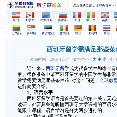
您现在的位置：
全球教育网
>>
美国
加拿大
澳大利亚
俄罗斯
法国
爱尔兰
英国
立陶宛
新加坡
爱沙尼亚
意大利
德国
比利时
泰国
西班牙留学需满足那些条
发布时间：2015-12-17 文字大小：
大
中
小
打印
近年来，
西班牙留学
成为很多学生和家长青
家。很多准备申请西班牙留学的中国学生都非常
留学需要满足哪些条件?针对这个问题，
全球教
进行简要介绍。
1、语言水平
西班牙留学语言是首先要过的第一关，无论
读研，都要具备能听懂西班牙大学课程的西语水
能跟上课程。语言学习是分为两步进行的。
(1)国内500课时语言学习：