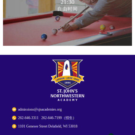
21:30
自由时间
21:30
自由时间
admissions@sjnacademies.org
262-646-3311 262-646-7199（招生）
1101 Genesee Street Delafield, WI 53018