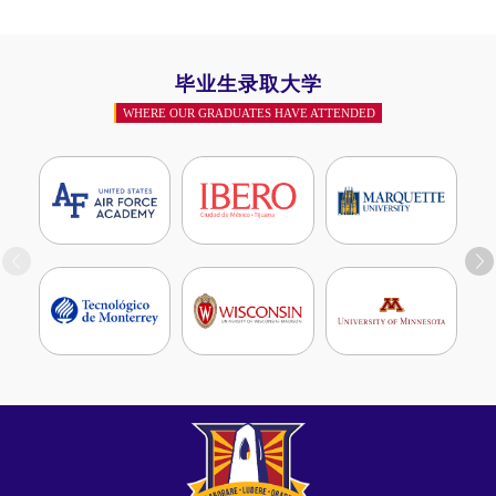
毕业生录取大学
WHERE OUR GRADUATES HAVE ATTENDED