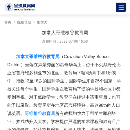
首页
院校导航
加拿大
加拿大哥维根谷教育局
发布时间：2022-07-06 18:58
加拿大哥维根谷教育局
（Cowichan Valley School
District）坐落在风景秀丽的温哥华岛上，位于不列颠哥伦比
亚省首府维多利亚市的北面。教育局下辖4所高中和1所初
中，招收13至18岁的国际学生，国际学生来自25个国家，学
校关注每个学生，国际学生在教育局下辖的学校和社区中都
受到重视。对于低龄学生，教育局在经过申请审查后，也可
能予以录取。教育局所在地区语言环境好，高达98%的人口
说英语。
哥维根谷教育局
所有教师均致力于帮学生顺利毕
业，并成功升入大学。学校提供严谨的学术课程和独有且广
泛的选修课，如计算机编程、机器人技术、法医学、环境科