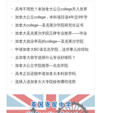
高考不理想？来加拿大公立college升入世界
名校不是梦！
加拿大公立college，本科项目读4年交3年学
费
加拿大college—圣克莱尔学院研究生证书
加拿大圣克莱尔学院王牌专业推荐——毕业
后可获3年工签
加拿大就业率高的college—圣克莱尔学院
申请加拿大BC省北岛学院，这些事儿你得知
道！
去加拿大留学选择什么专业好移民？
加拿大公立学院推荐—北岛学院
高考之后还能申请加拿大本科留学吗
选择入读加拿大大专院校有哪些优势