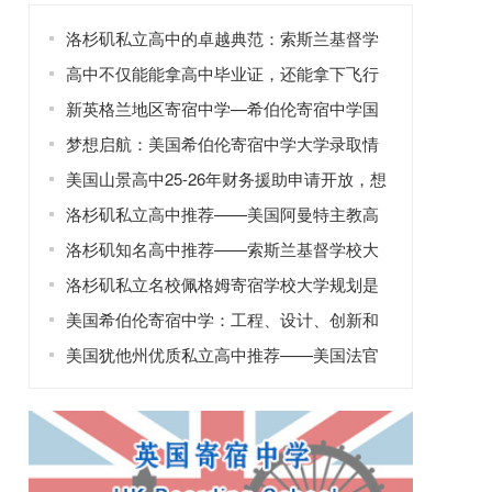
洛杉矶私立高中的卓越典范：索斯兰基督学
校
高中不仅能能拿高中毕业证，还能拿下飞行
驾照？这所学校不简单！
新英格兰地区寄宿中学—希伯伦寄宿中学国
际学生项目亮点
梦想启航：美国希伯伦寄宿中学大学录取情
况等你来看！
美国山景高中25-26年财务援助申请开放，想
申请高中奖学金的看过来！
洛杉矶私立高中推荐——美国阿曼特主教高
中
洛杉矶知名高中推荐——索斯兰基督学校大
学录取率100%
洛杉矶私立名校佩格姆寄宿学校大学规划是
如何做的？
美国希伯伦寄宿中学：工程、设计、创新和
创业的摇篮
美国犹他州优质私立高中推荐——美国法官
纪念高中