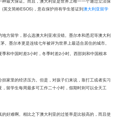
一种最大保证。
而且，澳大利亚是世界上唯一一个通过立法保
(英文简称ESOS)，意在保护持有学生签证到
澳大利亚留学
的地方留学，那么选澳大利亚准没错。
墨尔本和悉尼等澳大利
前茅。墨尔本更是连续七年被评为世界上最适合居住的城市。
夏季和中国时差3小时，冬季时差2小时。西部则和中国根本
分担家里的经济压力。
但是，对孩子们来说，靠打工或者实习
亚，留学生每周最多可工作二十小时，假期时则可以全天工
真的好难啊。
相比之下澳大利亚的过签率是比较高的，而且使