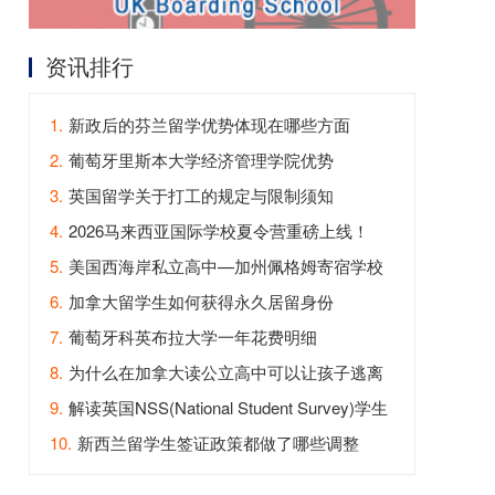
资讯排行
1.
新政后的芬兰留学优势体现在哪些方面
2.
葡萄牙里斯本大学经济管理学院优势
3.
英国留学关于打工的规定与限制须知
4.
2026马来西亚国际学校夏令营重磅上线！
5.
美国西海岸私立高中—加州佩格姆寄宿学校
6.
加拿大留学生如何获得永久居留身份
7.
葡萄牙科英布拉大学一年花费明细
8.
为什么在加拿大读公立高中可以让孩子逃离
内卷？
9.
解读英国NSS(National Student Survey)学生
满意度调查
10.
新西兰留学生签证政策都做了哪些调整