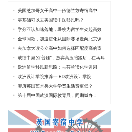
美国芝加哥女子高中—伍德兰兹寄宿高中
零基础可以去美国读中医移民吗？
学分互认加速落地，暑校为留学生架起高效
修读学分的桥梁
全球同款，加速进化从国际赛场走向北京课
堂
去加拿大读公立高中如何选择匹配度高的寄
宿家庭？
成绩中游的“普娃”，放弃高压陪跑后，在马耳
他找回了自信！
欧洲留学移民新思路：去芬兰读化学进园
区，工作两年拿永居？
欧洲设计学院推荐—IED欧洲设计学院
哪所英国艺术类大学学费生活费更低？
第十届中国武汉国际教育展，同期举办：
2025年全国普通高校招生咨询会