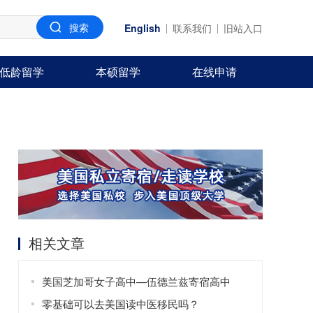
English
联系我们
旧站入口
低龄留学
本硕留学
在线申请
相关文章
美国芝加哥女子高中—伍德兰兹寄宿高中
零基础可以去美国读中医移民吗？