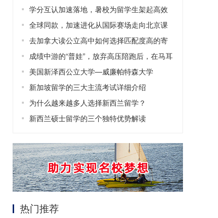
学分互认加速落地，暑校为留学生架起高效
修读学分的桥梁
全球同款，加速进化从国际赛场走向北京课
堂
去加拿大读公立高中如何选择匹配度高的寄
宿家庭？
成绩中游的“普娃”，放弃高压陪跑后，在马耳
他找回了自信！
美国新泽西公立大学—威廉帕特森大学
新加坡留学的三大主流考试详细介绍
为什么越来越多人选择新西兰留学？
新西兰硕士留学的三个独特优势解读
热门推荐