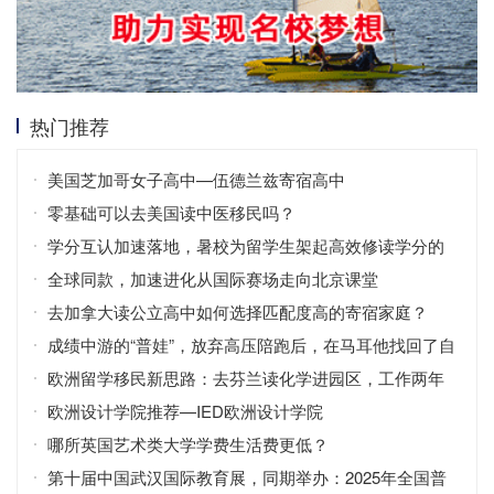
热门推荐
美国芝加哥女子高中—伍德兰兹寄宿高中
零基础可以去美国读中医移民吗？
学分互认加速落地，暑校为留学生架起高效修读学分的
桥梁
全球同款，加速进化从国际赛场走向北京课堂
去加拿大读公立高中如何选择匹配度高的寄宿家庭？
成绩中游的“普娃”，放弃高压陪跑后，在马耳他找回了自
信！
欧洲留学移民新思路：去芬兰读化学进园区，工作两年
拿永居？
欧洲设计学院推荐—IED欧洲设计学院
哪所英国艺术类大学学费生活费更低？
第十届中国武汉国际教育展，同期举办：2025年全国普