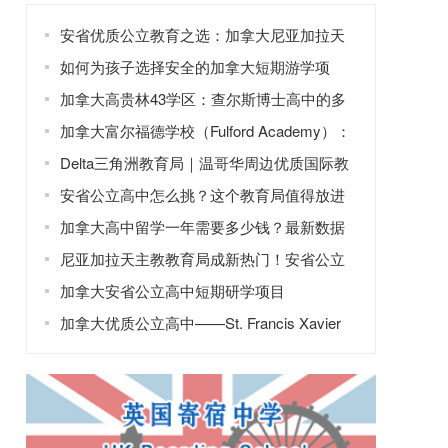
安省优质公立教育之选：加拿大尼亚加拉天
主教教育局
如何为孩子选择安全的加拿大短期游学项
目？
加拿大高贵林43学区：查尔斯博士高中的多
元教育！
加拿大富尔福德学校（Fulford Academy）：
深耕个性化教育，培育全球视野领袖
Delta三角洲教育局｜温哥华周边优质国际教
育首选
安省公立高中怎么挑？这个教育局值得放进
你的备选清单
加拿大高中留学一年需要多少钱？最新数据
来啦
尼亚加拉天主教教育局成新热门！安省公立
高中成首选
加拿大安省公立高中短期研学项目
加拿大优质公立高中——St. Francis Xavier
High School