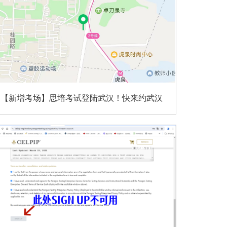
【新增考场】思培考试登陆武汉！快来约武汉
的第一场思培考试吧！