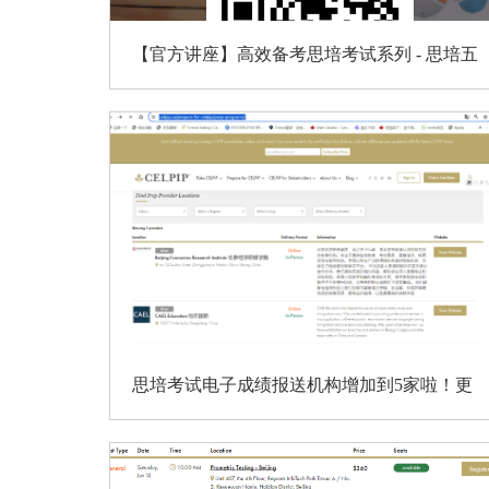
【官方讲座】高效备考思培考试系列 - 思培五
分解读
思培考试电子成绩报送机构增加到5家啦！更
加便捷！