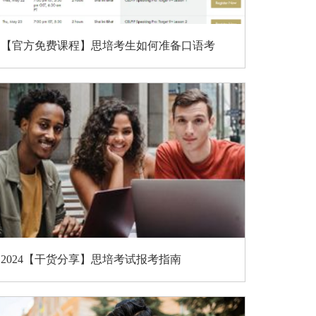
【官方免费课程】思培考生如何准备口语考
试？
2024【干货分享】思培考试报考指南