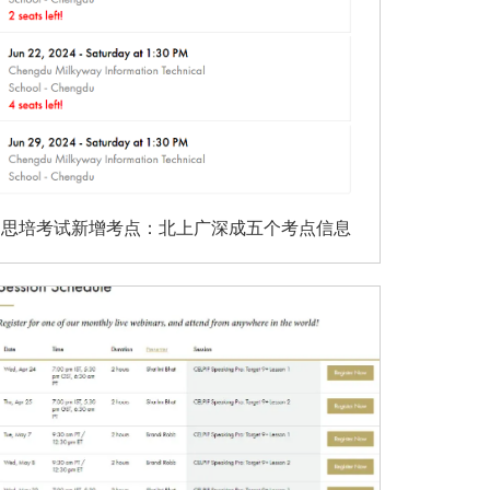
思培考试新增考点：北上广深成五个考点信息