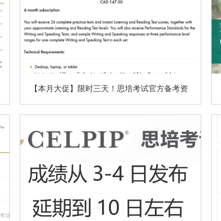
【本月大促】限时三天！思培考试官方备考资
料全部半价！