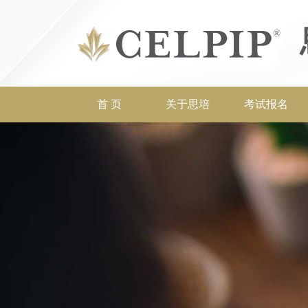
首 页
关于思培
考试报名