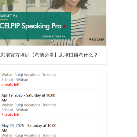
思培官方培训【考前必看】思培口语考什么？