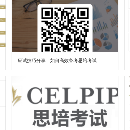
应试技巧分享—如何高效备考思培考试