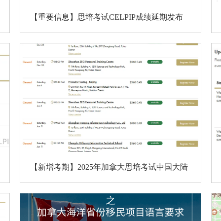
【重要信息】思培考试CELPIP成绩延期发布
通知
【新增考期】2025年加拿大思培考试中国大陆
地区考期发布