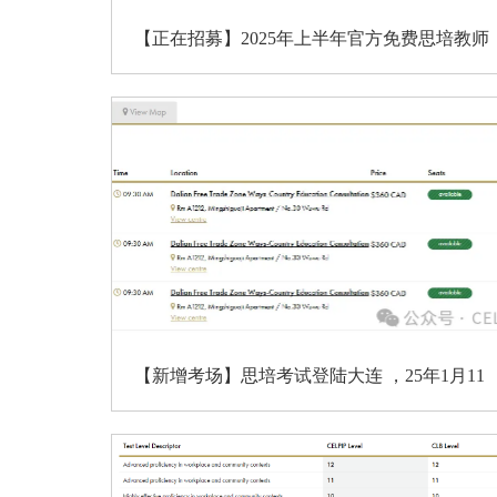
【正在招募】2025年上半年官方免费思培教师
培训日期公布
【新增考场】思培考试登陆大连 ，25年1月11
日首场考试！