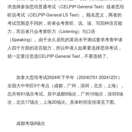
求选择参加思培普通考试（
CELPIP-General Test
）或者思培
听说考试（
CELPIP-General LS Test
）。顾名思义，两者的
考试范围是不同的，前者会考查听、说、读、写四种语言能
力，而后者只会考查听力（
Listening
）与口语
（
Speaking
）。由于永久居民的英语水平测试要求考查申请
人四个方面的语言能力，所以申请人如果要选择思培考试，
就一定要注意选
CELPIP-General Test
，不要选错了。
加拿大思培考试
2024
年下半年（
20240701-20241231
）
全国大中华区
5
个考点（成都，广州，深圳，北京，上海），
总共有
61
场次考试。其中成都
9
场次，广州
10
场次，深圳
5
场
次，北京
17
场次，上海
20
场次。具体时间安排请见下图。
成都考场
9
场次