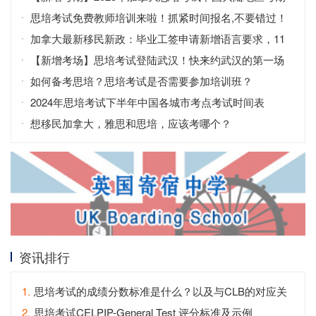
发布
思培考试免费教师培训来啦！抓紧时间报名,不要错过！
加拿大最新移民新政：毕业工签申请新增语言要求，11
月1日起生效
【新增考场】思培考试登陆武汉！快来约武汉的第一场
思培考试吧！
如何备考思培？思培考试是否需要参加培训班？
2024年思培考试下半年中国各城市考点考试时间表
想移民加拿大，雅思和思培，应该考哪个？
资讯排行
1.
思培考试的成绩分数标准是什么？以及与CLB的对应关
系
2.
思培考试CELPIP-General Test 评分标准及示例