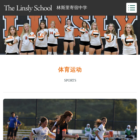
林斯里寄宿中学
体育运动
SPORTS