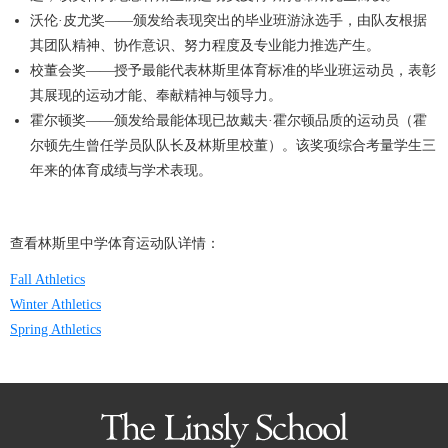
沃伦·皮尤奖——颁发给表现突出的毕业班游泳选手，由队友根据
其团队精神、协作意识、努力程度及专业能力推选产生。
校董会奖——授予最能代表林斯里体育标准的毕业班运动员，表彰
其展现的运动才能、奉献精神与领导力。
霍尔顿奖——颁发给最能体现已故戴夫·霍尔顿品质的运动员（霍
尔顿先生曾任学员队队长及林斯里校董）。该奖项综合考量学生三
年来的体育成绩与学术表现。
查看林斯里中学体育运动队详情：
Fall Athletics
Winter Athletics
Spring Athletics