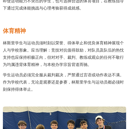
即使运动能力不突出的学生，也可选择合适的体育项目，在教练指导
下通过完成体能挑战与心理考验获得成就感。
体育精神
林斯里学生与运动员须时刻以荣誉、得体举止和优良体育精神展现个
人与学校形象。应当理解：竞技对抗值得鼓励，对队员及队伍的热忱
支持也应保持积极正向，但对对手、裁判、教练或观众的任何不敬行
为均属违背体育精神，与本校办学宗旨背道而驰。
学生运动员必须完全服从裁判裁决，严禁通过言语或动作表达不满。
作为学校代表，无论是观赛还是参赛，林斯里学生与运动员都必须时
刻保持得体举止。