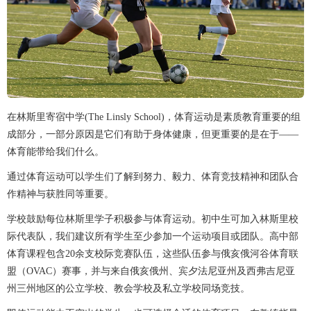
在林斯里寄宿中学(The Linsly School)，体育运动是素质教育重要的组
成部分，一部分原因是它们有助于身体健康，但更重要的是在于——
体育能带给我们什么。
通过体育运动可以学生们了解到努力、毅力、体育竞技精神和团队合
作精神与获胜同等重要。
学校鼓励每位林斯里学子积极参与体育运动。初中生可加入林斯里校
际代表队，我们建议所有学生至少参加一个运动项目或团队。高中部
体育课程包含20余支校际竞赛队伍，这些队伍参与俄亥俄河谷体育联
盟（OVAC）赛事，并与来自俄亥俄州、宾夕法尼亚州及西弗吉尼亚
州三州地区的公立学校、教会学校及私立学校同场竞技。