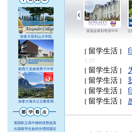
美国门罗大学
英国金斯利寄宿中学
立
加拿大亚利山大学院
留学生活
[
]
1:57
留学生活
新西兰圣彼得男子中学
[
]
留学生活
[
]
留学生活
[
]
留学生活
[
]
加拿大海天公立教育局
英国私立高中独特优势促其
出国留学生如何办理回国证