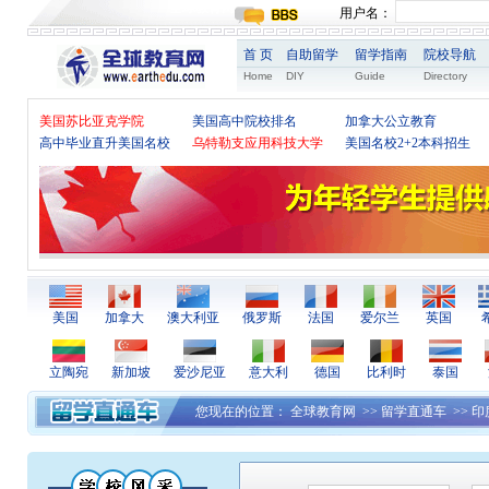
全球教育网
用户名：
首 页
自助留学
留学指南
院校导航
Home
DIY
Guide
Directory
美国苏比亚克学院
美国高中院校排名
加拿大公立教育
高中毕业直升美国名校
乌特勒支应用科技大学
美国名校2+2本科招生
美国
加拿大
澳大利亚
俄罗斯
法国
爱尔兰
英国
立陶宛
新加坡
爱沙尼亚
意大利
德国
比利时
泰国
您现在的位置：
全球教育网
>>
留学直通车
>>
印