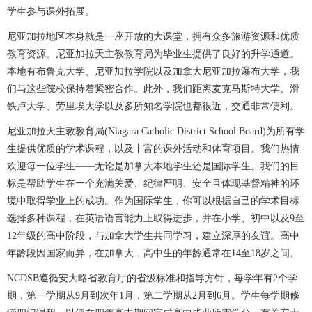
学生参与课外拓展。
尼亚加拉地区本身就是一座开放的大课堂，拥有众多旅游资源和优质
教育资源。尼亚加拉天主教教育局为毕业生提供了良好的升学通道。
本地有布鲁克大学、尼亚加拉学院以及加拿大尼亚加拉瀑布大学，我
们与这些院校保持着紧密合作。此外，我们距离麦克马斯特大学、滑
铁卢大学、劳里埃大学以及多所知名学院也都很近，交通非常便利。
尼亚加拉天主教教育局(Niagara Catholic District School Board)为所有学
生提供优质的学术课程，以及丰富的课外活动和体育项目。我们热情
欢迎每一位学生——无论是加拿大本地学生还是国际学生。我们的目
标是帮助学生在一个充满关爱、纪律严明、安全且体现基督精神的环
境中取得学业上的成功。作为国际学生，你可以根据自己的学术目标
选择多种课程，在英语语言能力上取得进步，并在小学、初中以及9至
12年级的高中阶段，与加拿大学生共同学习，建立深厚的友谊。高中
年龄段因国家而异，在加拿大，高中生的年龄通常在14至18岁之间。
NCDSB遵循安大略省教育厅的省级标准和指导方针，每学年有2个学
期，第一学期从9月到次年1月，第二学期从2月到6月。学生每学期修