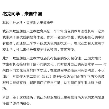
杰克同学，来自中国
就读于丹尼斯・莫里斯天主教高中
我认为尼亚加拉天主教教育局是一个非常出色的教育管理机构，它为
我带来了更优质的教育体验。作为一名国际学生，我需要操心的事情
有很多，而通勤上学本不该成为我的困扰之一。在尼亚加拉天主教学
校上学，可以乘坐免费校车往返校园，非常方便。
此外，尼亚加拉天主教学校还具有极强的多元包容性。正因为如此，
学生有机会接触和了解不同的文化，同时提升自己的英语水平 —— 与
来自不同文化背景的同学交流，在此过程中必须运用英语沟通。不仅
如此，英语作为第二语言（ESL）课程还会为我们正在学习的其他课
程科目提供支持，帮助我们扩充词汇量，助力我们在学业上取得成
功。
所以，基于这些经历，我认为尼亚加拉天主教教育局为我的未来发展
提供了绝佳的机会。